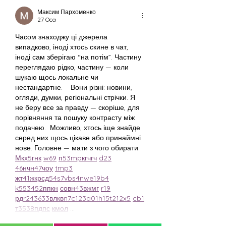
Максим Пархоменко
27 Oca
Часом знаходжу ці джерела 
випадково, іноді хтось скине в чат, 
іноді сам зберігаю “на потім”. Частину 
переглядаю рідко, частину — коли 
шукаю щось локальне чи 
нестандартне.    Вони різні: новини, 
огляди, думки, регіональні стрічки. Я 
не беру все за правду — скоріше, для 
порівняння та пошуку контрасту між 
подачею.  Можливо, хтось іще знайде 
серед них щось цікаве або принаймні 
нове. Головне — мати з чого обирати.  
М
к
х
5
г
нк
w69
п
53
mp
кг
чг
ч
d23
46
н
чн
47
чо
у
tmp3
жт
41
ж
кр
сд
54
s7
vb
s4
nw
e19
b4
k55
34
52
пп
кн
с
о
вн
43
вж
мг
r19
рд
r24
36
33
вл
кв
n7
c123
a01
h15
t21
2x5
cb1
т
35
38
пд
пс
км
ол
 …