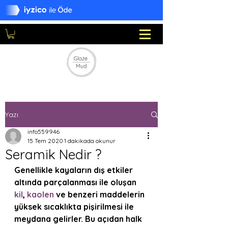
Yazı
info559946
15 Tem 2020
1 dakikada okunur
Seramik Nedir ?
Genellikle kayaların dış etkiler 
altında parçalanması ile oluşan 
kil
, 
kaolen
 ve benzeri maddelerin 
yüksek sıcaklıkta pişirilmesi ile 
meydana gelirler. Bu açıdan halk 