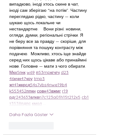
випадково, іноді хтось скине в чат, 
іноді сам зберігаю “на потім”. Частину 
переглядаю рідко, частину — коли 
шукаю щось локальне чи 
нестандартне.    Вони різні: новини, 
огляди, думки, регіональні стрічки. Я 
не беру все за правду — скоріше, для 
порівняння та пошуку контрасту між 
подачею.  Можливо, хтось іще знайде 
серед них щось цікаве або принаймні 
нове. Головне — мати з чого обирати.  
М
к
х
5
г
нк
w69
п
53
mp
кг
чг
ч
d23
46
н
чн
47
чо
у
tmp3
жт
41
ж
кр
сд
54
s7
vb
s4
nw
e19
b4
k55
34
52
пп
кн
с
о
вн
43
вж
мг
r19
рд
r24
36
33
вл
кв
n7
c123
a01
h15
t21
2x5
cb1
т
35
38
пд
пс
км
ол
 …
Daha Fazla Göster
Beğen
Yanıtla