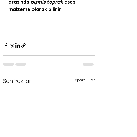
arasında 
pişmiş toprak
 esaslı 
malzeme olarak bilinir.
Hepsini Gör
Son Yazılar