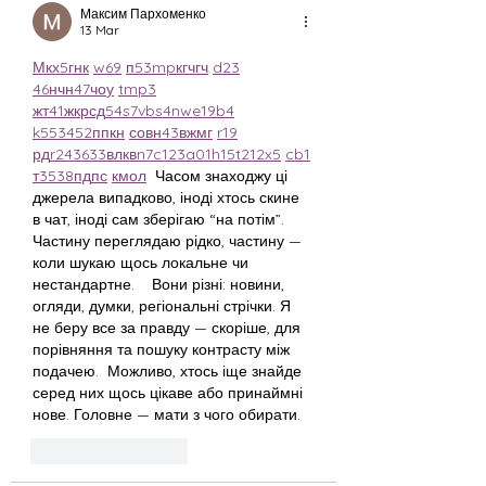
Максим Пархоменко
13 Mar
М
к
х
5
г
нк
w69
п
53
mp
кг
чг
ч
d23
46
н
чн
47
чо
у
tmp3
жт
41
ж
кр
сд
54
s7
vb
s4
nw
e19
b4
k55
34
52
пп
кн
с
о
вн
43
вж
мг
r19
рд
r24
36
33
вл
кв
n7
c123
a01
h15
t21
2x5
cb1
т
35
38
пд
пс
км
ол
  Часом знаходжу ці 
джерела випадково, іноді хтось скине 
в чат, іноді сам зберігаю “на потім”. 
Частину переглядаю рідко, частину — 
коли шукаю щось локальне чи 
нестандартне.    Вони різні: новини, 
огляди, думки, регіональні стрічки. Я 
не беру все за правду — скоріше, для 
порівняння та пошуку контрасту між 
подачею.  Можливо, хтось іще знайде 
серед них щось цікаве або принаймні 
нове. Головне — мати з чого обирати. 
Beğen
Yanıtla