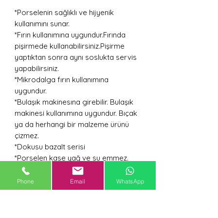
*Porselenin sağlıklı ve hijyenik
kullanımını sunar.
*Fırın kullanımına uygundur.Fırında
pişirmede kullanabilirsiniz.Pişirme
yaptıktan sonra aynı soslukta servis
yapabilirsiniz.
*Mikrodalga fırın kullanımına
uygundur.
*Bulaşık makinesına girebilir. Bulaşık
makinesi kullanımına uygundur. Bıçak
ya da herhangi bir malzeme ürünü
çizmez.
*Dokusu bazalt serisi
*Porselen kase yağ ve su emmez.
Tekrar tekrar kullanımı uygundur.
*Porselen kase koku barındırmaz.
Phone
Email
WhatsApp
*Porselen kase gözenek
bulundurmaz.
*Isı tutma özelliği mevcuttur.